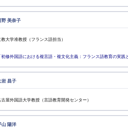
河野 美奈子
立教大学准教授（フランス語担当）
「初修外国語における複言語・複文化主義：フランス語教育の実践
大岩 昌子
名古屋外国語大学教授（言語教育開発センター）
平山 陽洋