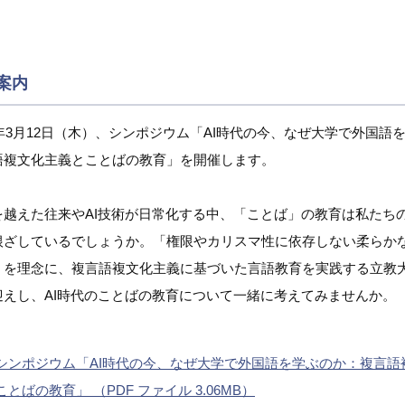
案内
6年3月12日（木）、シンポジウム「AI時代の今、なぜ大学で外国語
語複文化主義とことばの教育」を開催します。
を越えた往来やAI技術が日常化する中、「ことば」の教育は私たち
根ざしているでしょうか。「権限やカリスマ性に依存しない柔らか
」を理念に、複言語複文化主義に基づいた言語教育を実践する立教
迎えし、AI時代のことばの教育について一緒に考えてみませんか。
シンポジウム「AI時代の今、なぜ大学で外国語を学ぶのか：複言語
ことばの教育」 （PDF ファイル 3.06MB）