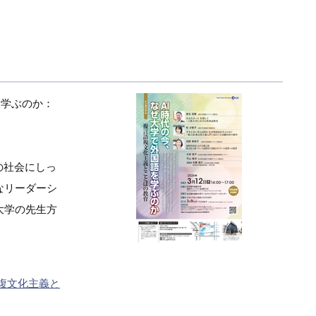
を学ぶのか：
の社会にしっ
なリーダーシ
大学の先生方
複文化主義と