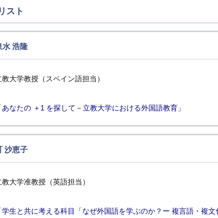
リスト
泉水 浩隆
立教大学教授（スペイン語担当）
「あなたの ＋1 を探して－立教大学における外国語教育」
町 沙恵子
立教大学准教授（英語担当）
「学生と共に考える科目「なぜ外国語を学ぶのか？ー 複言語・複文