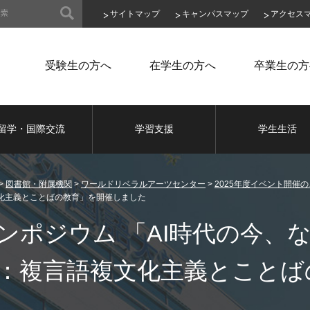
サイトマップ
キャンパスマップ
アクセス
受験生の方へ
在学生の方へ
卒業生の方
留学・国際交流
学習支援
学生生活
>
図書館・附属機関
>
ワールドリベラルアーツセンター
>
2025年度イベント開催
化主義とことばの教育」を開催しました
ンポジウム 「AI時代の今、
：複言語複文化主義とことば