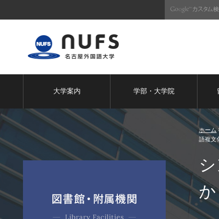
大学案内
学部・大学院
ホーム
語複文
シ
図書館・附属機関
か