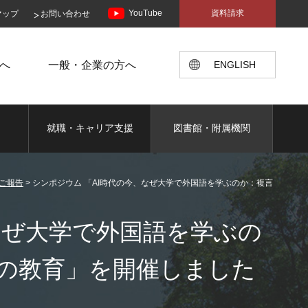
YouTube
資料請求
マップ
お問い合わせ
へ
一般・企業の方へ
ENGLISH
就職・キャリア支援
図書館・附属機関
のご報告
>
シンポジウム 「AI時代の今、なぜ大学で外国語を学ぶのか：複言
なぜ大学で外国語を学ぶの
の教育」を開催しました