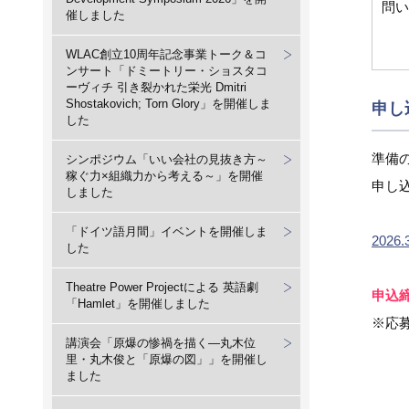
問い
催しました
WLAC創立10周年記念事業トーク＆コ
ンサート「ドミートリー・ショスタコ
ーヴィチ 引き裂かれた栄光 Dmitri
Shostakovich; Torn Glory」を開催しま
申し
した
準備
シンポジウム「いい会社の見抜き方～
稼ぐ力×組織力から考える～」を開催
申し
しました
「ドイツ語月間」イベントを開催しま
202
した
Theatre Power Projectによる 英語劇
申込締
「Hamlet」を開催しました
※応
講演会「原爆の惨禍を描く―丸木位
里・丸木俊と「原爆の図」」を開催し
ました