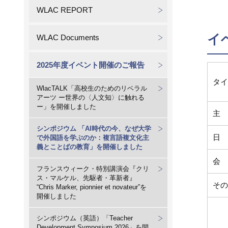
WLAC REPORT
イ
WLAC Documents
2025年度イベント開催のご報告
タイ
WlacTALK「高校生のためのリベラル
アーツ ー世界の〈人文知〉に触れる
ー」を開催しました
主 
シンポジウム 「AI時代の今、なぜ大学
日 
で外国語を学ぶのか：複言語複文化主
義とことばの教育」を開催しました
会 
フランスウィーク・特別講演会『クリ
ス・マルケル、先駆者・革新者』
その
“Chris Marker, pionnier et novateur”を
開催しました
シンポジウム（英語）「Teacher
Development Symposium 2026」を開