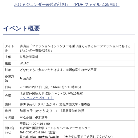
おけるジェンダー表現の諸相」 （PDF ファイル 2.29MB）
イベント概要
タイト
講演会「ファッションはジェンダーを乗り越えられるかーファッションにおける
ル
ジェンダー表現の諸相」
主催
世界教養学科
後援
WLAC
対象
どなたでもご参加いただけます。※履修学生は申込不要
参加方
対面のみ
法
日時
2023年12月1日（金）16時40分〜18時10分
名古屋外国語大学 名駅キャンパス MW10教室
会場
アクセスマップはこちら
講師
井伊 あかり（いい あかり） 文化学園大学・准教授
進行
加藤 有子（かとう ありこ） 世界教養学科教授
その他
申込必須、参加無料
平日10：00～16：00
問い合
名古屋外国語大学ワールドリベラルアーツセンター
わせ
Tel :0561-75-2164（直通）
E-mail: wlac_gg★nufs.ac.jp （★を＠に変えて送信してください）