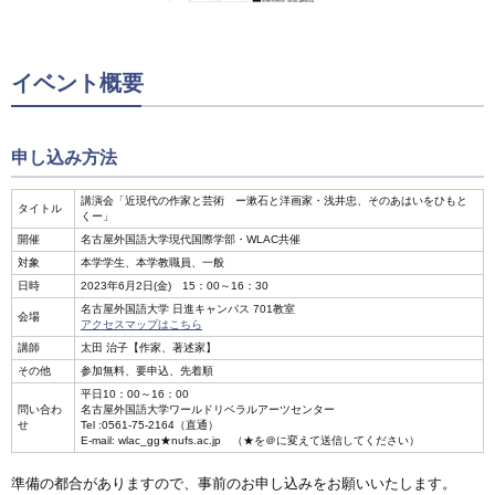
イベント概要
申し込み方法
講演会「近現代の作家と芸術 ー漱石と洋画家・浅井忠、そのあはいをひもと
タイトル
くー」
開催
名古屋外国語大学現代国際学部・WLAC共催
対象
本学学生、本学教職員、一般
日時
2023年6月2日(金) 15：00～16：30
名古屋外国語大学 日進キャンパス 701教室
会場
アクセスマップはこちら
講師
太田 治子【作家、著述家】
その他
参加無料、要申込、先着順
平日10：00～16：00
問い合わ
名古屋外国語大学ワールドリベラルアーツセンター
せ
Tel :0561-75-2164（直通）
E-mail: wlac_gg★nufs.ac.jp （★を＠に変えて送信してください）
準備の都合がありますので、事前のお申し込みをお願いいたします。