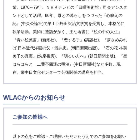
業。1976～79年、ＮＨＫテレビの「日曜美術館」司会アシスタ
ントとして活躍。86年、母との暮らしをつづった『心映えの
記』(中央公論社)で第１回坪田譲治文学賞を受賞し、本格的に
執筆活動。美術に造詣が深く、主な著書に『絵の中の人生』
『青い絵葉書』(新潮社)、『恋する手』(講談社)、『夢さめみれ
ば 日本近代洋画の父・浅井忠』(朝日新聞出版)、『石の花 林芙
美子の真実』(筑摩書房)、『明るい方へ』(朝日新聞出版)、『星
はらはらと 二葉亭四迷の明治』(中日新聞社)など多数。現
在、栄中日文化センターで芸術関係の講座を担当。
WLACからのお知らせ
ご参加の皆様へ
以下の点をご確認・ご理解いただいたうえでのご参加をお願い