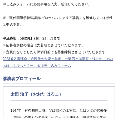
申し込みフォームに必要事項を入力、送信してください。
※「現代国際学特殊講義/グローバルキャリア講義」を履修している学生
は申込不要。
申込締切：5月29日（月）23：59まで
※応募者多数の場合は先着順とさせていただきます。
※定員になりましたら締切日前でも募集締切とさせていただきます。
2023.6.2 講演会「近現代の作家と芸術 ー漱石と洋画家・浅井忠、その
あはいをひもとくー」参加申し込みフォーム
講演者プロフィール
太田 治子（おおた はるこ）
1947年、神奈川県出身。父は昭和の太宰治、母は太宰の代表作
『斜陽』の主人公のモデルとなった太田静子。明治学院大学卒