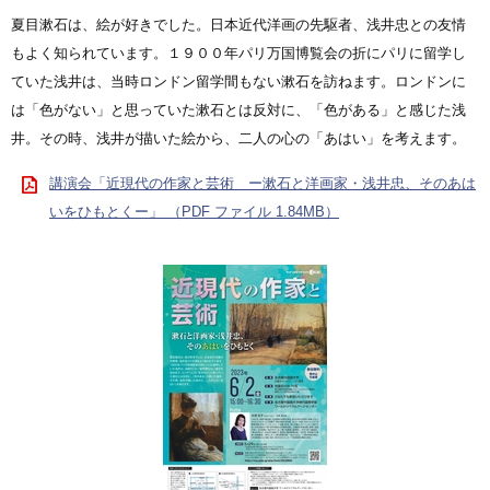
夏目漱石は、絵が好きでした。日本近代洋画の先駆者、浅井忠との友情
もよく知られています。１９００年パリ万国博覧会の折にパリに留学し
ていた浅井は、当時ロンドン留学間もない漱石を訪ねます。ロンドンに
は「色がない」と思っていた漱石とは反対に、「色がある」と感じた浅
井。その時、浅井が描いた絵から、二人の心の「あはい」を考えます。
講演会「近現代の作家と芸術 ー漱石と洋画家・浅井忠、そのあは
いをひもとくー」 （PDF ファイル 1.84MB）